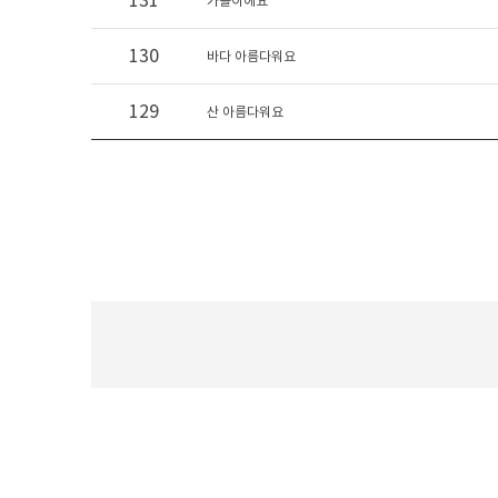
131
가을이에요
130
바다 아름다워요
129
산 아름다워요