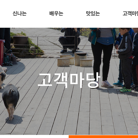
신나는
배우는
맛있는
고객마
고객마당